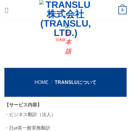
Skip
0
to
content
日本語
HOME
/
TRANSLUについて
【サービス内容】
・ビジネス翻訳（法人）
・日⇄英一般実務翻訳