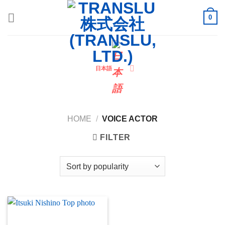
Skip
0
to
content
日本語
HOME
/
VOICE ACTOR
FILTER