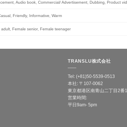
ement, Audio book, Commercial/ Advertisement, Dubbing, Product vid
asual, Friendly, Informative, Warm
adult, Female senior, Female teenager
TRANSLU株式会社
Tel: (+81)50-5539-0513
本社: 〒107-0062
東京都港区南青山二丁目2番15
営業時間:
平日9am- 5pm