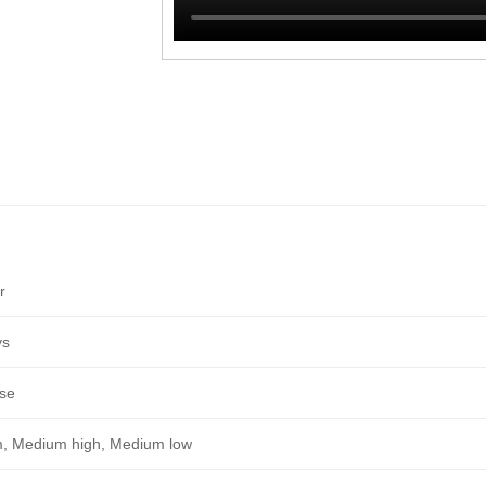
r
ys
se
, Medium high, Medium low